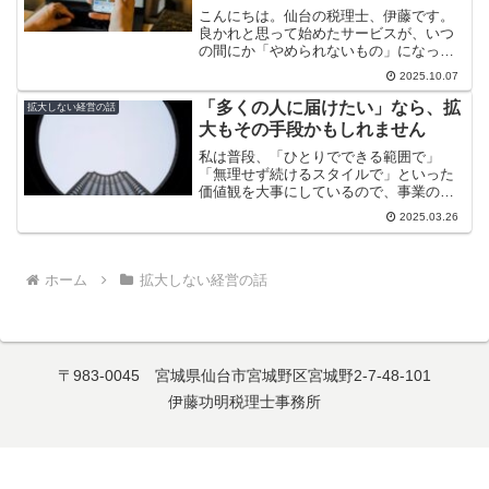
こんにちは。仙台の税理士、伊藤です。
良かれと思って始めたサービスが、いつ
の間にか「やめられないもの」になって
しまうことがあります。最初は相手のた
2025.10.07
めにと思って始めたのに、気づけば提供
側も受け手も得していない。そんな「過
「多くの人に届けたい」なら、拡
拡大しない経営の話
剰サービス」、意外と身近...
大もその手段かもしれません
私は普段、「ひとりでできる範囲で」
「無理せず続けるスタイルで」といった
価値観を大事にしているので、事業の拡
大をすすめることは少ないです。でも、
2025.03.26
それが“すべての人に合う”とも思っていま
せん。中には、「この人は、もっと広げ
た方が楽しいかもしれな...
ホーム
拡大しない経営の話
〒983-0045 宮城県仙台市宮城野区宮城野2-7-48-101
伊藤功明税理士事務所