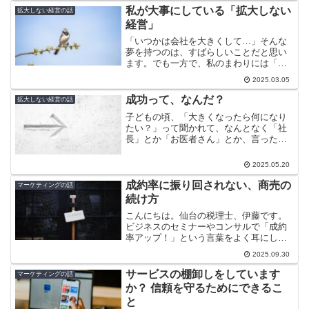
費、ブライダル業界全体の流れを考える
私が大事にしている「拡大しない
拡大しない経営の話
と、規模縮小はやむを得ない...
経営」
「いつかは会社を大きくして…」そんな
夢を持つのは、すばらしいことだと思い
ます。でも一方で、私のまわりには「拡
大しない」と決めて、むしろその中で上
2025.03.05
手にやっている方もたくさんいます。今
日は、そんな“拡大しない経営”の話です。
成功って、なんだ？
拡大しない経営の話
拡大しない、という戦...
子どもの頃、「大きくなったら何になり
たい？」って聞かれて、なんとなく「社
長」とか「お医者さん」とか、言った覚
えがあります。今思えば、あれって「成
功してる人」ってイメージだったんでし
2025.05.20
ょうね。でも、大人になった今。ふと、
「成功って、なんなんだろ...
成約率に振り回されない、商売の
マーケティングの話
続け方
こんにちは。仙台の税理士、伊藤です。
ビジネスのセミナーやコンサルで「成約
率アップ！」という言葉をよく耳にしま
す。たしかに数字を上げられたら気持ち
2025.09.30
はいいものです。けれど、超拡大を前提
にしたビジネスでない限り、私は「成約
サービスの棚卸しをしています
マーケティングの話
率は下がるのが正常」と考...
か？ 信頼を守るためにできるこ
と