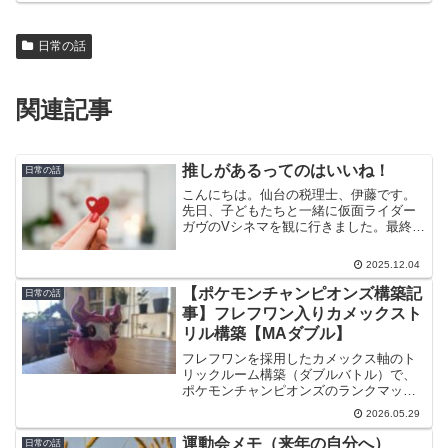
日常の話
関連記事
推しがあるってのはいいね！
日常の話
こんにちは。仙台の税理士、伊藤です。
先日、子どもたちと一緒に仮面ライダー
ガヴのVシネマを観に行きました。最終回
後の“正統続編”ということで、こちらも大
満足。親子でしっかり楽しんできまし
2025.12.04
た。大人だらけの劇場で気づいたことま
ず驚いたのが、お客さ...
【ポケモンチャンピオンズ構築記
日常の話
事】フレフワン入りカメックスト
リル構築【MAダブル】
フレフワンを採用したカメックス軸のト
リックルーム構築（ダブルバトル）で、
ポケモンチャンピオンズのランクマッチ
にて瞬間的にチャンピオン級（上位300
2026.05.29
人）へ到達。採用理由や個体解説、立ち
回りを紹介します。
運動会メモ（来年の自分へ）
日常の話