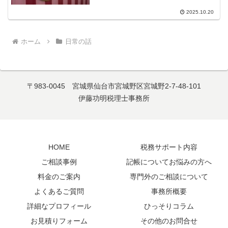
上ぶり。子どもができてからは初めての
訪問です。あらためて行ってみて……正
2025.10.20
直、ハワイアンズ、神とさせて下さい。
思いの外ハワイっぽい（...
ホーム
日常の話
〒983-0045 宮城県仙台市宮城野区宮城野2-7-48-101
伊藤功明税理士事務所
HOME
税務サポート内容
ご相談事例
記帳についてお悩みの方へ
料金のご案内
専門外のご相談について
よくあるご質問
事務所概要
詳細なプロフィール
ひっそりコラム
お見積りフォーム
その他のお問合せ