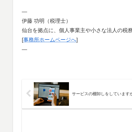
—
伊藤 功明（税理士）
仙台を拠点に、個人事業主や小さな法人の税
[
事務所ホームページへ
]
—
サービスの棚卸しをしています