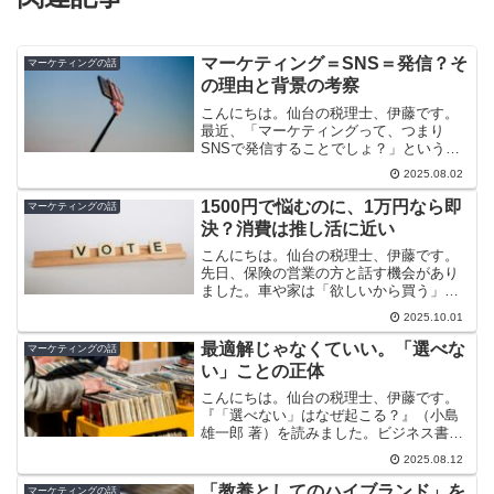
マーケティング＝SNS＝発信？そ
マーケティングの話
の理由と背景の考察
こんにちは。仙台の税理士、伊藤です。
最近、「マーケティングって、つまり
SNSで発信することでしょ？」という声
を聞くことが増えています。特に若い世
2025.08.02
代や小規模事業者のあいだでは、そうし
たイメージがすっかり定着しているよう
1500円で悩むのに、1万円なら即
マーケティングの話
です。この背景には、社会...
決？消費は推し活に近い
こんにちは。仙台の税理士、伊藤です。
先日、保険の営業の方と話す機会があり
ました。車や家は「欲しいから買う」と
いう明確なニーズがありますが、保険は
2025.10.01
そうではありません。多くの人は「必要
性に気づいていない状態」から話が始ま
最適解じゃなくていい。「選べな
マーケティングの話
るので、営業する側にとっ...
い」ことの正体
こんにちは。仙台の税理士、伊藤です。
『「選べない」はなぜ起こる？』（小島
雄一郎 著）を読みました。ビジネス書と
いうより、日常にひそむ違和感をそっと
2025.08.12
言語化してくれるような一冊で、ページ
をめくるたびに「うわ、それ自分のこと
「教養としてのハイブランド」を
マーケティングの話